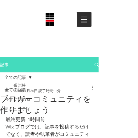
​東国スタイル株式会社
Tougoku Style Co., Ltd.
記事
全ての記事
張 崇峙
全ての記事
2018年7月26日
読了時間: 1分
ブロガーコミュニティを
今すぐ始める
作りましょう
コミュニティ
最終更新: 1時間前
Wix ブログでは、記事を投稿するだけ
でなく、読者や執筆者がコミュニティ